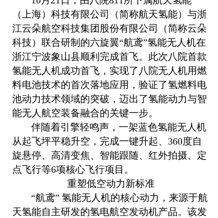
10月21日，由八院811所下属航天氢能
（上海）科技有限公司（简称航天氢能）与浙
江云朵航空科技集团股份有限公司（简称云朵
科技）联合研制的六旋翼“航鸢”氢能无人机在
浙江宁波象山县顺利完成首飞。此次八院首款
氢能无人机成功首飞，实现了八院无人机用燃
料电池技术的首次落地应用，验证了氢燃料电
池动力技术领域的突破，迈出了氢能动力与智
能无人航空装备融合的关键一步。
伴随着引擎轻鸣声，一架蓝色氢能无人机
从起飞坪平稳升空，完成一键升起、360度自
旋悬停、高清变焦、智能跟随、红外拍摄、定
点飞行等6项核心飞行项目。
重塑低空动力新标准
“航鸢” 氢能无人机的核心动力，来源于航
天氢能自主研发的氢电航空发动机产品。该发