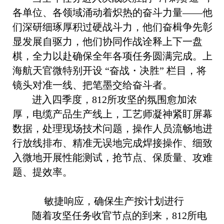
各单位、各领域涌动着炽热的奋斗力量——他
们深研细琢厚积过硬战斗力，他们奋楫争先彰
显发展自驱力，他们协同作战诠释上下一盘
棋，全力以赴确保全年各项任务圆满完成。上
海航天官微特别开设 “奋战・决胜” 栏目，将
镜头对准一线、把笔墨交给奋斗者。
进入四季度，812所攻坚的氛围愈加浓
厚，电缆产品生产线上，工艺师凝神紧盯屏幕
数据，处理现场技术问题，操作人员流畅地进
行放线排布、精准无误地完成焊接操作、细致
入微地开展性能测试，抢节点、保质量、攻难
题、提效率。
敏捷响应，确保生产按计划进行
随着攻坚任务收官节点的到来，812所电