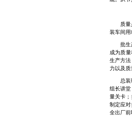
质量
装车间用
批生
成为质量
生产方法
力以及质
总装
组长讲堂
量关卡；
制定应对
全出厂前