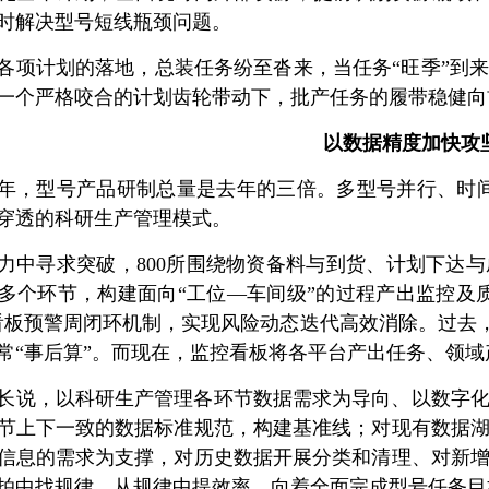
时解决型号短线瓶颈问题。
各项计划的落地，总装任务纷至沓来，当任务“旺季”到
一个严格咬合的计划齿轮带动下，批产任务的履带稳健向
以数据精度加快攻
25年，型号产品研制总量是去年的三倍。多型号并行、时间
穿透的科研生产管理模式。
力中寻求突破，800所围绕物资备料与到货、计划下达
多个环节，构建面向“工位—车间级”的过程产出监控及
看板预警周闭环机制，实现风险动态迭代高效消除。过去，
常“事后算”。而现在，监控看板将各平台产出任务、领域
长说，以科研生产管理各环节数据需求为导向、以数字
节上下一致的数据标准规范，构建基准线；对现有数据
信息的需求为支撑，对历史数据开展分类和清理、对新
拍中找规律、从规律中提效率，向着全面完成型号任务目