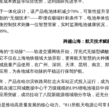
及成本效益等综合优势，达到国际先进水平。
于一体化设计，该产品电池体积减少70%，可靠性提升至
创的“无烟技术”——即便在极端针刺条件下，电池单体也
衡控制技术则像一位智慧管家，实时监测电池健康状况
99%。
跨越山海：航天技术赋
海的“主动脉”——轨道交通网络开始，浮充式无烟型磷
它不仅在上海地铁领域大放异彩，更将航天智慧的火种
成批量产品使用，在广州、深圳、天津、昆明、南京、
应用，为各地城市动脉的平稳运行保驾护航。
21年，产品在哈尔滨铁路局壮志火车站正式投入运行，成
年，其在浦江同城数据中心千万级规模的UPS锂电池项目
应用突破，成功拉动了八院新能源领域细分市场，还充分
新是推动高质量发展的核心动力。”811所航天电源公司