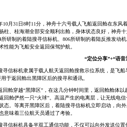
23年10月31日8时11分，神舟十六号载人飞船返回舱在东
杨柱、桂海潮全部安全顺利出舱，身体状态良好，神舟十
04所研制的着陆搜寻信标机、806所研制的着陆反推发动
术性能为飞船安全返回保驾护航。
“定位分享”+“语音
搜寻信标机隶属于载人航天返回舱搜救示位系统，是飞船
要用于返回舱出黑障区后的搜寻和通讯。
返回舱穿越“黑障区”，在这几分钟时间里，返回舱舱体以
返回舱俨然一只“火球”。高温产生的电离层，让无线电信
状态。等离开黑障区后，着陆搜寻信标机立即启动，向外
也意味着三位航天员通过了考验。
搜寻信标机具备半双工通信功能，不仅可以向外发送位置