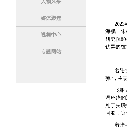
人物风采
媒体聚焦
20
海鹏、朱
视频中心
研究院8
优异的技
专题网站
着陆
弹”，主
飞船
温环绕的
处于失联
回舱，这
着陆