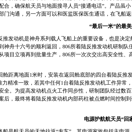
配合，确保航天员与地面搜寻人员“接通电话”。产品虽
部门沟通，另一方面可以和医监医保医生通话，在飞船返
“最后一米”的最
反推发动机是神舟系列载人飞船上的重要设备，也是决定航
到神舟十六号的顺利返回，806所着陆反推发动机研制队
从项目立项再到批量生产，806所一次次交出高安全性、
回舱距离地面1米时，安装在返回舱底部的四台着陆反推发
s内推力精准一致，若其中任何1台着陆反推发动机工作异
安全。为提高发动机点火工作同步性，研制团队经过数百
案后，最终将着陆反推发动机内部药柱被点燃时间控制到
电源护航航天员“回
飞船是航天员的天地往返“专车”，其电源家族包括主电