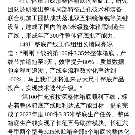
在流体压力成形整体箱底的基础上，研究
团队还研发出整体局部特征凸孔技术和装备，
联合机加工团队成功落地双五轴镜像铣等关键
设备，建成了国内首条
3
米级整体箱底制造生
产线，形成年产
300
件整体箱底批产能力。
149
厂整底产线工作组组长堵同亮说
道：“刚刚下线的第
100
件
3.35
米整体箱底，产
线节拍缩短至
3
天，效率提升
80%
，质量数据
包全程可追溯，产线全流程数控化率达到
100%
，马上我们还将迎来更大尺寸整底产品
投产，实现技术迭代升级。”
“第
100
件充液拉深整体箱底顺利下线，标
志着整体箱底产线顺利达成产能目标，提前完
成了
2023
年度
100
件
3.35
米整底生产任务。整体
箱底生产线实现了长征五号助推模块、长征六
号甲两个型号
3.35
米贮箱全部
6
个箱底的整体化