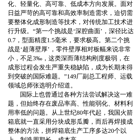
化、轻量化、高可靠、低成本方向发展。面对
日益严苛的高可靠和高效率制造需求，迫切需
要整体化成形制造等技术，对传统加工技术进
行升级。“第一个挑战是‘深腔曲面’，深径比达
0.7
，型面精度
1.5
毫米，要求极高。第二个挑
战是‘超薄壁厚’，零件壁厚相对板幅来说非常
小，不足
3
‰，这类深而薄结构刚度极弱，在
成形过程会发生严重失稳缺陷，成为长期未得
到突破的国际难题。”
149
厂副总工程师、运载
领域总师张选明介绍道。
国际上也曾通过各种方法尝试解决这一难
题，但始终存在废品率高、性能弱化、材料利
用率低的问题。从上世纪
80
年代起，我国火箭
箱底就一直采用分块成形瓜瓣，而后再焊接成
整体的方法，拼焊箱底生产工序多达
20
个以
上，制造周期长、成本高。