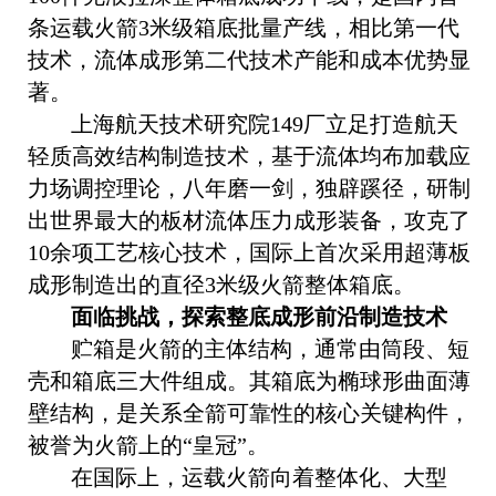
条运载火箭
3
米级箱底批量产线，相比第一代
技术，流体成形第二代技术产能和成本优势显
著。
上海航天技术研究院
149
厂立足打造航天
轻质高效结构制造技术，基于流体均布加载应
力场调控理论，八年磨一剑，独辟蹊径，研制
出世界最大的板材流体压力成形装备，攻克了
10
余项工艺核心技术，国际上首次采用超薄板
成形制造出的直径
3
米级火箭整体箱底。
面临挑战，
探索整底成形前沿制造技术
贮箱是火箭的主体结构，通常由筒段、短
壳和箱底三大件组成。其箱底为椭球形曲面薄
壁结构，是关系全箭可靠性的核心关键构件，
被誉为火箭上的“皇冠”。
在国际上，运载火箭向着整体化、大型