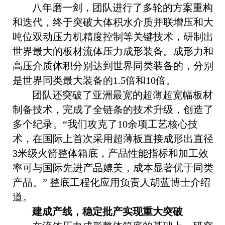
八年磨一剑，团队进行了多轮的方案重构
和迭代，终于突破大体积水介质并联增压和大
吨位双动压力机精度控制等关键技术，研制出
世界最大的板材流体压力成形装备。成形力和
高压介质体积分别达到世界同类装备的，分别
是世界同类最大装备的
1.5
倍和
10
倍。
团队还突破了亚洲最宽的超薄超宽幅板材
制备技术，完成了全链条的技术升级，创造了
多个纪录。“我们攻克了
10
余项工艺核心技
术，在国际上首次采用超薄板直接成形出直径
3
米级火箭整体箱底，产品性能指标和加工效
率可与国际先进产品媲美，成本显著优于同类
产品。” 整底工程化应用负责人胡蓝博士介绍
道。
建成产线，
稳定批产实现重大突破