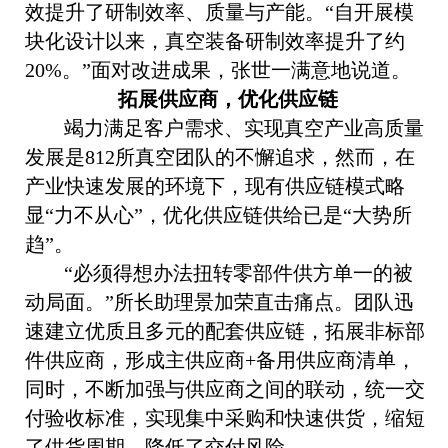
效提升了研制效率、质量与产能。
“
自开展模
块化设计以来，真空装备研制效率提升了约
20%
。
”
面对改进成果，张世一满意地说道。
拓展供应商，优化供应链
竭力满足客户需求、实现真空产业高质量
发展是
812
所真空团队的不懈追求，然而，在
产业快速发展的环境下，现有供应链模式略
显
“
力不从心
”
，优化供应链供给已是
“
大势所
趋
”
。
“
必须得想办法扭转零部件供方单一的被
动局面。
”
所长助理景加荣直击痛点。团队迅
速建立优质且多元的配套供应链，拓展非标部
件供应商，
形成主供应商
+
备用供应商清单
，
同时，不断加强与供应商之间的联动，统一交
付验收标准，
实现集中采购和快速供货
，缩短
了供货周期，降低了交付风险。